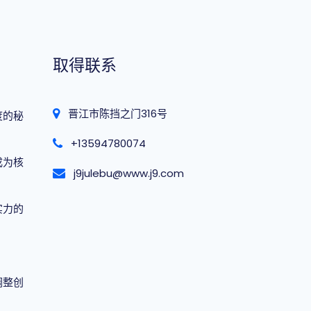
取得联系
晋江市陈挡之门316号
度的秘
+13594780074
成为核
j9julebu@www.j9.com
实力的
调整创