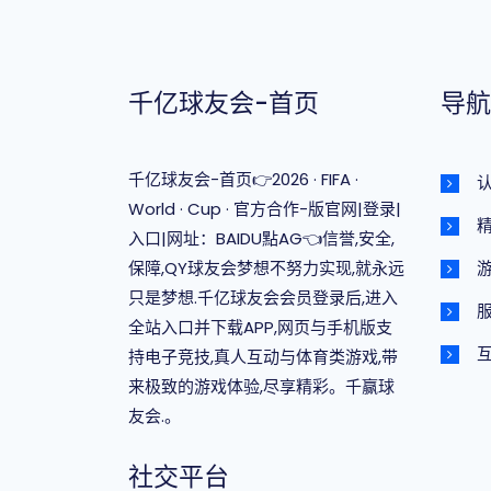
千亿球友会-首页
导航
千亿球友会-首页👉2026 · FIFA ·
World · Cup · 官方合作-版官网|登录|
入口|网址：BAIDU點AG👈信誉,安全,
保障,QY球友会梦想不努力实现,就永远
只是梦想.千亿球友会会员登录后,进入
全站入口并下载APP,网页与手机版支
持电子竞技,真人互动与体育类游戏,带
来极致的游戏体验,尽享精彩。千赢球
友会.。
社交平台